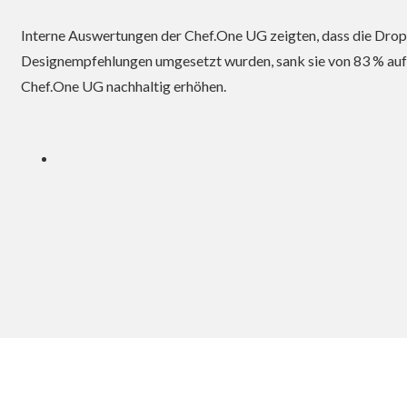
Interne Auswertungen der Chef.One UG zeigten, dass die Drop-
Designempfehlungen umgesetzt wurden, sank sie von 83 % auf 
Chef.One UG nachhaltig erhöhen.
Einfach anrufen.
:
+49 151 51 55 1995
: info@neonamic.de
© 2020 by Neonamic |
Datenschutz & Impressum